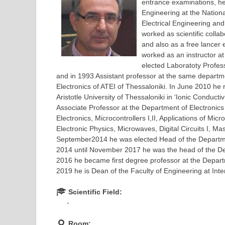
entrance examinations, he
Engineering at the Nationa
Electrical Engineering an
worked as scientific colla
and also as a free lancer
worked as an instructor a
elected Laboratoty Profess
and in 1993 Assistant professor at the same depart
Electronics of ATEI of Thessaloniki. In June 2010 he
Aristotle University of Thessaloniki in ‘Ionic Conducti
Associate Professor at the Department of Electronics 
Electronics, Microcontrollers I,II, Applications of M
Electronic Physics, Microwaves, Digital Circuits I, Ma
September2014 he was elected Head of the Departme
2014 until November 2017 he was the head of the De
2016 he became first degree professor at the Depart
2019 he is Dean of the Faculty of Engineering at Inter
Scientific Field:
-
Room: