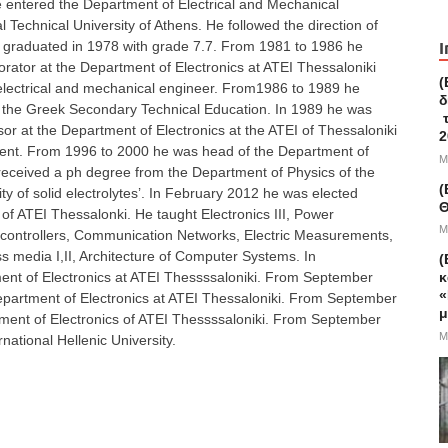
 entered the Department of Electrical and Mechanical
l Technical University of Athens. He followed the direction of
d graduated in 1978 with grade 7.7. From 1981 to 1986 he
I
borator at the Department of Electronics at ATEI Thessaloniki
(
 electrical and mechanical engineer. From1986 to 1989 he
δ
t the Greek Secondary Technical Education. In 1989 he was
τ
or at the Department of Electronics at the ATEI of Thessaloniki
2
ment. From 1996 to 2000 he was head of the Department of
M
 received a ph degree from the Department of Physics of the
(
vity of solid electrolytes’. In February 2012 he was elected
Θ
of ATEI Thessalonki. He taught Electronics III, Power
M
icrocontrollers, Communication Networks, Electric Measurements,
ss media I,II, Architecture of Computer Systems. In
(
nt of Electronics at ATEI Thessssaloniki. From September
κ
«
partment of Electronics at ATEI Thessaloniki. From September
μ
ment of Electronics of ATEI Thessssaloniki. From September
M
national Hellenic University.