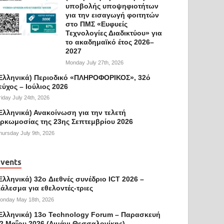
υποβολής υποψηφιοτήτων
για την εισαγωγή φοιτητών
στο ΠΜΣ «Ευφυείς
Τεχνολογίες Διαδικτύου» για
το ακαδημαϊκό έτος 2026–
2027
Monday July 27th, 2026
Ελληνικά) Περιοδικό «ΠΛΗΡΟΦΟΡΙΚΟΣ», 32ό
εύχος – Ιούλιος 2026
riday July 24th, 2026
Ελληνικά) Ανακοίνωση για την τελετή
ρκωμοσίας της 23ης Σεπτεμβρίου 2026
hursday July 9th, 2026
vents
Ελληνικά) 32o Διεθνές συνέδριο ICT 2026 –
άλεσμα για εθελοντές-τριες
onday May 18th, 2026
Ελληνικά) 13ο Technology Forum – Παρασκευή
2 Μαΐου 2026 (Λιμάνι Θεσσαλονίκης)