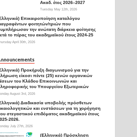
Ακαδ. έτος 2026–2027
Tuesday May 12th, 2026
Ελληνικά) Επικαιροποίηση καταλόγου
ιαγραφέντων φοιτητών/τριών που
υμπλήρωσαν την ανώτατη διάρκεια φοίτησης
ετά το πέρας του ακαδημαϊκού έτους 2024-25
hursday April 30th, 2026
Announcements
Ελληνικά) Προκήρυξη διαγωνισμού για την
λήρωση είκοσι πέντε (25) κενών οργανικών
έσεων του Κλάδου Επικοινωνιών και
ληροφορικής του Υπουργείου Εξωτερικών
onday August 3rd, 2026
Ελληνικά) Διαδικασία υποβολής πρόσθετων
ικαιολογητικών και ενστάσεων για τη χορήγηση
ου στεγαστικού επιδόματος ακαδημαϊκού έτους
025-2026.
onday July 27th, 2026
(Ελληνικά) Πρόσκληση