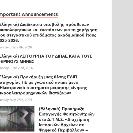
NNOUNCEMENTS
/
FEATURED
/
IMPORTANT ANNOUNCEMENTS
mportant Announcements
Ελληνικά) Προκήρυξη Εισαγωγής Φοιτητώ
Ελληνικά) Διαδικασία υποβολής πρόσθετων
.Π.Μ.Σ. «Διαχείριση Ιστορικών Αρχείων 
ικαιολογητικών και ενστάσεων για τη χορήγηση
ου στεγαστικού επιδόματος ακαδημαϊκού έτους
εριβάλλον» – Ακαδ. έτος 2026–2027
025-2026.
onday July 27th, 2026
sday May 12th, 2026
-
by
wp_admin
Ελληνικά) ΛΕΙΤΟΥΡΓΙΑ ΤΟΥ ΔΙΠΑΕ ΚΑΤΑ ΤΟΥΣ
ΕΡΙΝΟΥΣ ΜΗΝΕΣ
onday June 29th, 2026
Ελληνικά) Προκήρυξη μιας θέσης ΕΔΙΠ
ατηγορίας ΠΕ με γνωστικό αντικείμενο
Ηλεκτρονικά συστήματα μέτρησης κίνησης
ικροηλεκτρομηχανικών διατάξεων»
onday May 25th, 2026
(Ελληνικά) Προκήρυξη
Εισαγωγής Φοιτητών/τριών
στο Δ.Π.Μ.Σ. «Διαχείριση
Ιστορικών Αρχείων σε
Ψηφιακό Περιβάλλον» –