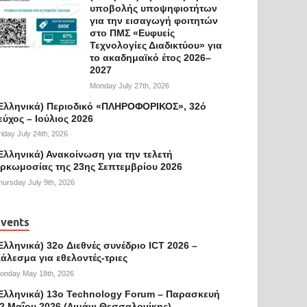
υποβολής υποψηφιοτήτων
για την εισαγωγή φοιτητών
στο ΠΜΣ «Ευφυείς
Τεχνολογίες Διαδικτύου» για
το ακαδημαϊκό έτος 2026–
2027
Monday July 27th, 2026
Ελληνικά) Περιοδικό «ΠΛΗΡΟΦΟΡΙΚΟΣ», 32ό
εύχος – Ιούλιος 2026
riday July 24th, 2026
Ελληνικά) Ανακοίνωση για την τελετή
ρκωμοσίας της 23ης Σεπτεμβρίου 2026
hursday July 9th, 2026
vents
Ελληνικά) 32o Διεθνές συνέδριο ICT 2026 –
άλεσμα για εθελοντές-τριες
onday May 18th, 2026
Ελληνικά) 13ο Technology Forum – Παρασκευή
2 Μαΐου 2026 (Λιμάνι Θεσσαλονίκης)