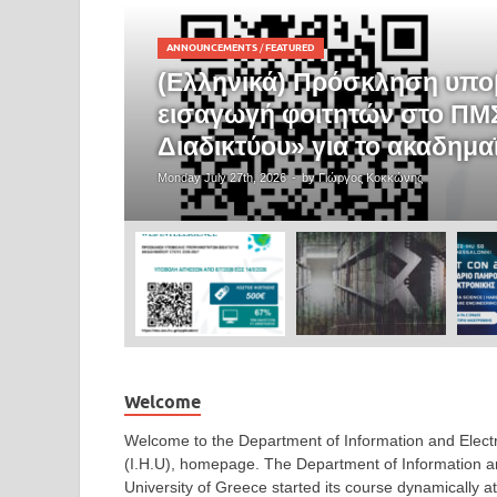
ANNOUNCEMENTS
/
FEATURED
(Ελληνικά) Πρόσκληση υπο
εισαγωγή φοιτητών στο ΠΜΣ
Διαδικτύου» για το ακαδημα
Monday July 27th, 2026
-
by
Γιώργος Κοκκώνης
Welcome
Welcome to the Department of Information and Electr
(I.H.U), homepage. The Department of Information and
University of Greece started its course dynamically at