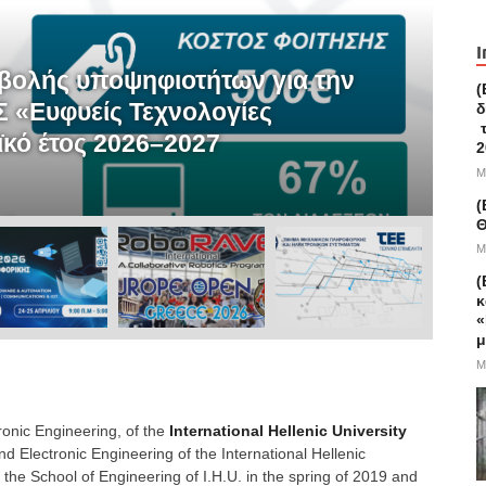
A
I
βολής υποψηφιοτήτων για την
(
(
 «Ευφυείς Τεχνολογίες
Δ
δ
τ
ϊκό έτος 2026–2027
Π
2
M
Tue
(
Θ
M
(
κ
«
μ
M
onic Engineering, of the
International Hellenic University
 Electronic Engineering of the International Hellenic
 the School of Engineering of I.H.U. in the spring of 2019 and