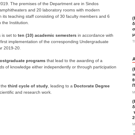
19. The premises of the Department are in Sindos
2 amphitheaters and 20 laboratory rooms with modern
h its teaching staff consisting of 30 faculty members and 6
(
the Institution.
δ
σ
μ
 is set to
ten (10) academic semesters
in accordance with
irst implementation of the corresponding Undergraduate
T
ar 2019-20.
ostgraduate programs
that lead to the awarding of a
lds of knowledge either independently or through participation
(
π
θ
Π
d the
third cycle of study
, leading to a
Doctorate Degree
cientific and research work.
M
(
δ
τ
2
M