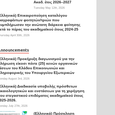
Ακαδ. έτος 2026–2027
Tuesday May 12th, 2026
Ελληνικά) Επικαιροποίηση καταλόγου
ιαγραφέντων φοιτητών/τριών που
υμπλήρωσαν την ανώτατη διάρκεια φοίτησης
ετά το πέρας του ακαδημαϊκού έτους 2024-25
hursday April 30th, 2026
Announcements
Ελληνικά) Προκήρυξη διαγωνισμού για την
λήρωση είκοσι πέντε (25) κενών οργανικών
έσεων του Κλάδου Επικοινωνιών και
ληροφορικής του Υπουργείου Εξωτερικών
onday August 3rd, 2026
Ελληνικά) Διαδικασία υποβολής πρόσθετων
ικαιολογητικών και ενστάσεων για τη χορήγηση
ου στεγαστικού επιδόματος ακαδημαϊκού έτους
025-2026.
onday July 27th, 2026
(Ελληνικά) Πρόσκληση