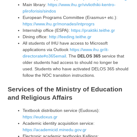
Main library:
https://www.ihu.gr/vivliothiki-kentro-
pliroforisis/sindos
European Programs Committee (Erasmus+ etc.):
https://www.ihu.gr/monades/intprogrs
Internship office (ESPA):
https://praktiki.teithe.gr
Dining office:
http://feeding.teithe.gr
All students of IHU have access to Microsoft
applications via Outlook
https://www.ihu.gr/it-
directorate#o365email
. The
DELOS 365
service that
older students had access to should no longer be
used. Students who have activated DELOS 365 should
follow the NOC transition instructions.
Services of the Ministry of Education
and Religious Affairs
Textbook distribution service (Eudoxus):
https://eudoxus.gr
Academic identity acquisition service:
https://academicid.minedu.gov.gr
Electronic academic textbooks Kallipos: