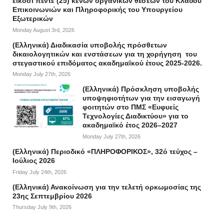
είκοσι πέντε (25) κενών οργανικών θέσεων του Κλάδου
Επικοινωνιών και Πληροφορικής του Υπουργείου
Εξωτερικών
Monday August 3rd, 2026
(Ελληνικά) Διαδικασία υποβολής πρόσθετων
δικαιολογητικών και ενστάσεων για τη χορήγηση του
στεγαστικού επιδόματος ακαδημαϊκού έτους 2025-2026.
Monday July 27th, 2026
(Ελληνικά) Πρόσκληση υποβολής
υποψηφιοτήτων για την εισαγωγή
φοιτητών στο ΠΜΣ «Ευφυείς
Τεχνολογίες Διαδικτύου» για το
ακαδημαϊκό έτος 2026–2027
Monday July 27th, 2026
(Ελληνικά) Περιοδικό «ΠΛΗΡΟΦΟΡΙΚΟΣ», 32ό τεύχος –
Ιούλιος 2026
Friday July 24th, 2026
(Ελληνικά) Ανακοίνωση για την τελετή ορκωμοσίας της
23ης Σεπτεμβρίου 2026
Thursday July 9th, 2026