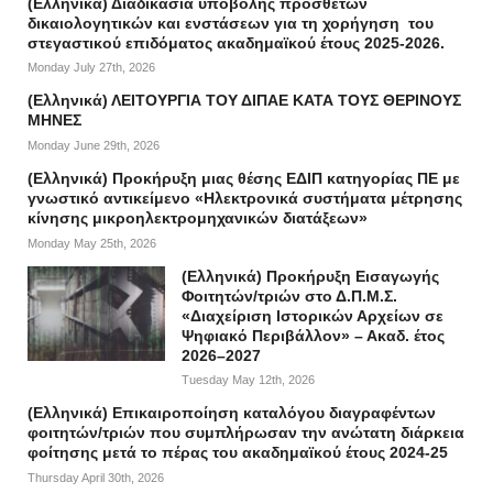
(Ελληνικά) Διαδικασία υποβολής πρόσθετων
δικαιολογητικών και ενστάσεων για τη χορήγηση του
στεγαστικού επιδόματος ακαδημαϊκού έτους 2025-2026.
Monday July 27th, 2026
(Ελληνικά) ΛΕΙΤΟΥΡΓΙΑ ΤΟΥ ΔΙΠΑΕ ΚΑΤΑ ΤΟΥΣ ΘΕΡΙΝΟΥΣ
ΜΗΝΕΣ
Monday June 29th, 2026
(Ελληνικά) Προκήρυξη μιας θέσης ΕΔΙΠ κατηγορίας ΠΕ με
γνωστικό αντικείμενο «Ηλεκτρονικά συστήματα μέτρησης
κίνησης μικροηλεκτρομηχανικών διατάξεων»
Monday May 25th, 2026
(Ελληνικά) Προκήρυξη Εισαγωγής
Φοιτητών/τριών στο Δ.Π.Μ.Σ.
«Διαχείριση Ιστορικών Αρχείων σε
Ψηφιακό Περιβάλλον» – Ακαδ. έτος
2026–2027
Tuesday May 12th, 2026
(Ελληνικά) Επικαιροποίηση καταλόγου διαγραφέντων
φοιτητών/τριών που συμπλήρωσαν την ανώτατη διάρκεια
φοίτησης μετά το πέρας του ακαδημαϊκού έτους 2024-25
Thursday April 30th, 2026