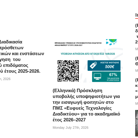
I
(
δ
τ
Διαδικασία
2
πρόσθετων
M
τικών και ενστάσεων
(
ήγηση του
Θ
ύ επιδόματος
ύ έτους 2025-2026.
M
h, 2026
(
κ
(Ελληνικά) Πρόσκληση
«
υποβολής υποψηφιοτήτων για
μ
την εισαγωγή φοιτητών στο
M
ΠΜΣ «Ευφυείς Τεχνολογίες
Διαδικτύου» για το ακαδημαϊκό
έτος 2026–2027
Monday July 27th, 2026