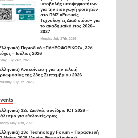
υποβολής υποψηφιοτήτων
για την εισαγωγή φοιτητών
στο ΠΜΣ «Ευφυείς
Τεχνολογίες Διαδικτύου» για
το ακαδημαϊκό έτος 2026–
2027
Monday July 27th, 2026
Ελληνικά) Περιοδικό «ΠΛΗΡΟΦΟΡΙΚΟΣ», 32ό
εύχος – Ιούλιος 2026
riday July 24th, 2026
Ελληνικά) Ανακοίνωση για την τελετή
ρκωμοσίας της 23ης Σεπτεμβρίου 2026
hursday July 9th, 2026
vents
Ελληνικά) 32o Διεθνές συνέδριο ICT 2026 –
άλεσμα για εθελοντές-τριες
onday May 18th, 2026
Ελληνικά) 13ο Technology Forum – Παρασκευή
2 Μαΐου 2026 (Λιμάνι Θεσσαλονίκης)