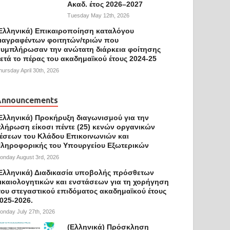
Ακαδ. έτος 2026–2027
Tuesday May 12th, 2026
Ελληνικά) Επικαιροποίηση καταλόγου
ιαγραφέντων φοιτητών/τριών που
υμπλήρωσαν την ανώτατη διάρκεια φοίτησης
ετά το πέρας του ακαδημαϊκού έτους 2024-25
hursday April 30th, 2026
Announcements
Ελληνικά) Προκήρυξη διαγωνισμού για την
λήρωση είκοσι πέντε (25) κενών οργανικών
έσεων του Κλάδου Επικοινωνιών και
ληροφορικής του Υπουργείου Εξωτερικών
onday August 3rd, 2026
Ελληνικά) Διαδικασία υποβολής πρόσθετων
ικαιολογητικών και ενστάσεων για τη χορήγηση
ου στεγαστικού επιδόματος ακαδημαϊκού έτους
025-2026.
onday July 27th, 2026
(Ελληνικά) Πρόσκληση