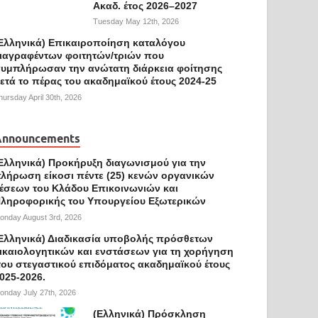
Ακαδ. έτος 2026–2027
Tuesday May 12th, 2026
Ελληνικά) Επικαιροποίηση καταλόγου
ιαγραφέντων φοιτητών/τριών που
υμπλήρωσαν την ανώτατη διάρκεια φοίτησης
ετά το πέρας του ακαδημαϊκού έτους 2024-25
hursday April 30th, 2026
Announcements
Ελληνικά) Προκήρυξη διαγωνισμού για την
λήρωση είκοσι πέντε (25) κενών οργανικών
έσεων του Κλάδου Επικοινωνιών και
ληροφορικής του Υπουργείου Εξωτερικών
onday August 3rd, 2026
Ελληνικά) Διαδικασία υποβολής πρόσθετων
ικαιολογητικών και ενστάσεων για τη χορήγηση
ου στεγαστικού επιδόματος ακαδημαϊκού έτους
025-2026.
onday July 27th, 2026
(Ελληνικά) Πρόσκληση