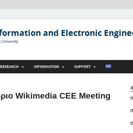
formation and Electronic Engine
c University
RESEARCH
INFORMATION
SUPPORT
Χ
δριο Wikimedia CEE Meeting
Π
Π
Ο