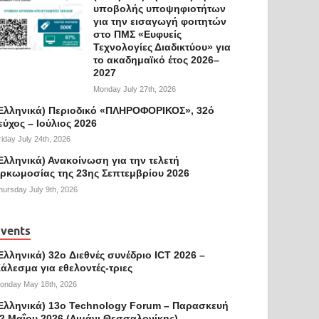
υποβολής υποψηφιοτήτων
για την εισαγωγή φοιτητών
στο ΠΜΣ «Ευφυείς
Τεχνολογίες Διαδικτύου» για
το ακαδημαϊκό έτος 2026–
2027
Monday July 27th, 2026
Ελληνικά) Περιοδικό «ΠΛΗΡΟΦΟΡΙΚΟΣ», 32ό
εύχος – Ιούλιος 2026
riday July 24th, 2026
Ελληνικά) Ανακοίνωση για την τελετή
ρκωμοσίας της 23ης Σεπτεμβρίου 2026
hursday July 9th, 2026
vents
Ελληνικά) 32o Διεθνές συνέδριο ICT 2026 –
άλεσμα για εθελοντές-τριες
onday May 18th, 2026
Ελληνικά) 13ο Technology Forum – Παρασκευή
2 Μαΐου 2026 (Λιμάνι Θεσσαλονίκης)