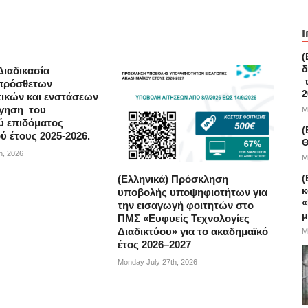
I
(
δ
Διαδικασία
τ
πρόσθετων
2
τικών και ενστάσεων
ήγηση του
M
ύ επιδόματος
(
ύ έτους 2025-2026.
Θ
h, 2026
M
(
(Ελληνικά) Πρόσκληση
κ
υποβολής υποψηφιοτήτων για
«
την εισαγωγή φοιτητών στο
μ
ΠΜΣ «Ευφυείς Τεχνολογίες
Διαδικτύου» για το ακαδημαϊκό
M
έτος 2026–2027
Monday July 27th, 2026