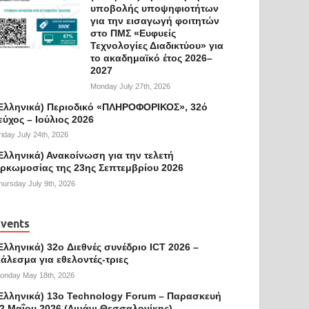
υποβολής υποψηφιοτήτων
για την εισαγωγή φοιτητών
στο ΠΜΣ «Ευφυείς
Τεχνολογίες Διαδικτύου» για
το ακαδημαϊκό έτος 2026–
2027
Monday July 27th, 2026
Ελληνικά) Περιοδικό «ΠΛΗΡΟΦΟΡΙΚΟΣ», 32ό
εύχος – Ιούλιος 2026
riday July 24th, 2026
Ελληνικά) Ανακοίνωση για την τελετή
ρκωμοσίας της 23ης Σεπτεμβρίου 2026
hursday July 9th, 2026
vents
Ελληνικά) 32o Διεθνές συνέδριο ICT 2026 –
άλεσμα για εθελοντές-τριες
onday May 18th, 2026
Ελληνικά) 13ο Technology Forum – Παρασκευή
2 Μαΐου 2026 (Λιμάνι Θεσσαλονίκης)