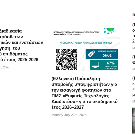
I
(
δ
Διαδικασία
τ
πρόσθετων
2
τικών και ενστάσεων
ήγηση του
M
ύ επιδόματος
(
ύ έτους 2025-2026.
Θ
h, 2026
M
(
(Ελληνικά) Πρόσκληση
κ
υποβολής υποψηφιοτήτων για
«
την εισαγωγή φοιτητών στο
μ
ΠΜΣ «Ευφυείς Τεχνολογίες
Διαδικτύου» για το ακαδημαϊκό
M
έτος 2026–2027
Monday July 27th, 2026