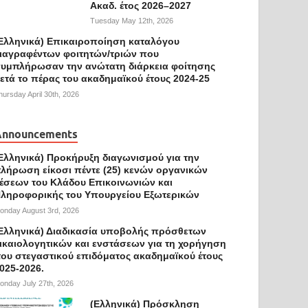
Ακαδ. έτος 2026–2027
Tuesday May 12th, 2026
Ελληνικά) Επικαιροποίηση καταλόγου
ιαγραφέντων φοιτητών/τριών που
υμπλήρωσαν την ανώτατη διάρκεια φοίτησης
ετά το πέρας του ακαδημαϊκού έτους 2024-25
hursday April 30th, 2026
Announcements
Ελληνικά) Προκήρυξη διαγωνισμού για την
λήρωση είκοσι πέντε (25) κενών οργανικών
έσεων του Κλάδου Επικοινωνιών και
ληροφορικής του Υπουργείου Εξωτερικών
onday August 3rd, 2026
Ελληνικά) Διαδικασία υποβολής πρόσθετων
ικαιολογητικών και ενστάσεων για τη χορήγηση
ου στεγαστικού επιδόματος ακαδημαϊκού έτους
025-2026.
onday July 27th, 2026
(Ελληνικά) Πρόσκληση