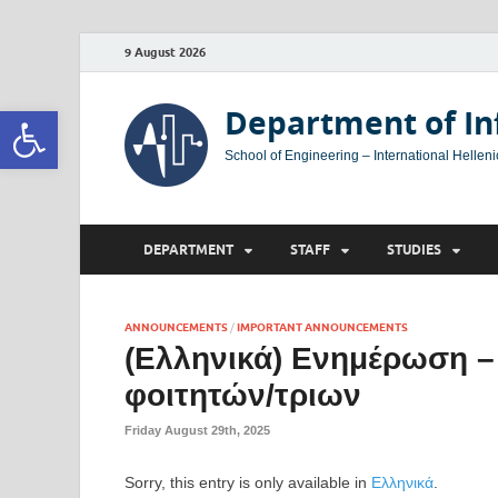
9 August 2026
Open toolbar
Department of In
School of Engineering – International Helleni
DEPARTMENT
STAFF
STUDIES
ANNOUNCEMENTS
/
IMPORTANT ANNOUNCEMENTS
(Ελληνικά) Ενημέρωση 
φοιτητών/τριων
Friday August 29th, 2025
Sorry, this entry is only available in
Ελληνικά
.