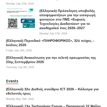
Monday July 27th, 2026
(Ελληνικά) Πρόσκληση υποβολής
υποψηφιοτήτων για την εισαγωγή
φοιτητών στο ΠΜΣ «Ευφυείς
Τεχνολογίες Διαδικτύου» για το
ακαδημαϊκό έτος 2026–2027
Monday July 27th, 2026
(Ελληνικά) Περιοδικό «ΠΛΗΡΟΦΟΡΙΚΟΣ», 32ό τεύχος –
Ιούλιος 2026
Friday July 24th, 2026
(Ελληνικά) Ανακοίνωση για την τελετή ορκωμοσίας της
23ης Σεπτεμβρίου 2026
Thursday July 9th, 2026
Events
(Ελληνικά) 32o Διεθνές συνέδριο ICT 2026 – Κάλεσμα για
εθελοντές-τριες
Monday May 18th, 2026
(Ελληνικά) 13ο Technology Forum – Παρασκευή 22 Μαΐου