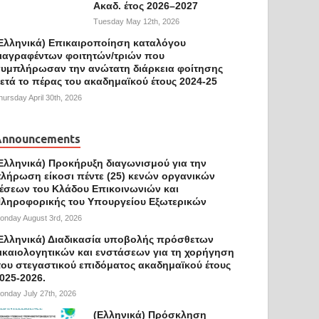
Ακαδ. έτος 2026–2027
Tuesday May 12th, 2026
Ελληνικά) Επικαιροποίηση καταλόγου
ιαγραφέντων φοιτητών/τριών που
υμπλήρωσαν την ανώτατη διάρκεια φοίτησης
ετά το πέρας του ακαδημαϊκού έτους 2024-25
hursday April 30th, 2026
Announcements
Ελληνικά) Προκήρυξη διαγωνισμού για την
λήρωση είκοσι πέντε (25) κενών οργανικών
έσεων του Κλάδου Επικοινωνιών και
ληροφορικής του Υπουργείου Εξωτερικών
onday August 3rd, 2026
Ελληνικά) Διαδικασία υποβολής πρόσθετων
ικαιολογητικών και ενστάσεων για τη χορήγηση
ου στεγαστικού επιδόματος ακαδημαϊκού έτους
025-2026.
onday July 27th, 2026
(Ελληνικά) Πρόσκληση