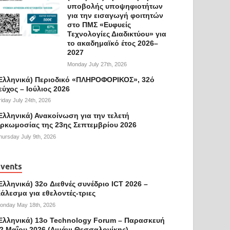
υποβολής υποψηφιοτήτων
για την εισαγωγή φοιτητών
στο ΠΜΣ «Ευφυείς
Τεχνολογίες Διαδικτύου» για
το ακαδημαϊκό έτος 2026–
2027
Monday July 27th, 2026
Ελληνικά) Περιοδικό «ΠΛΗΡΟΦΟΡΙΚΟΣ», 32ό
εύχος – Ιούλιος 2026
riday July 24th, 2026
Ελληνικά) Ανακοίνωση για την τελετή
ρκωμοσίας της 23ης Σεπτεμβρίου 2026
hursday July 9th, 2026
vents
Ελληνικά) 32o Διεθνές συνέδριο ICT 2026 –
άλεσμα για εθελοντές-τριες
onday May 18th, 2026
Ελληνικά) 13ο Technology Forum – Παρασκευή
2 Μαΐου 2026 (Λιμάνι Θεσσαλονίκης)