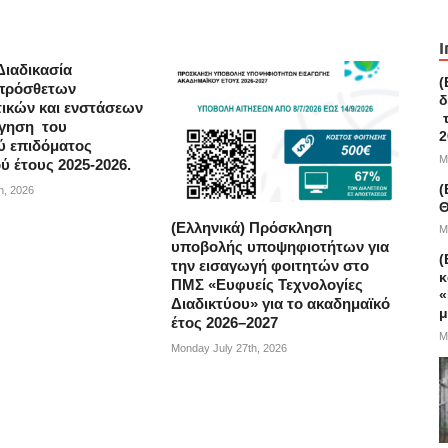
I
Διαδικασία
(
πρόσθετων
δ
τικών και ενστάσεων
τ
ήγηση του
2
ύ επιδόματος
M
ύ έτους 2025-2026.
(
h, 2026
Θ
(Ελληνικά) Πρόσκληση
M
υποβολής υποψηφιοτήτων για
(
την εισαγωγή φοιτητών στο
κ
ΠΜΣ «Ευφυείς Τεχνολογίες
«
Διαδικτύου» για το ακαδημαϊκό
μ
έτος 2026–2027
M
Monday July 27th, 2026