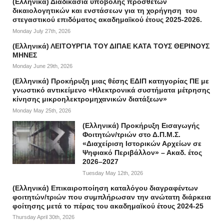
(Ελληνικά) Διαδικασία υποβολής πρόσθετων
δικαιολογητικών και ενστάσεων για τη χορήγηση του
στεγαστικού επιδόματος ακαδημαϊκού έτους 2025-2026.
Monday July 27th, 2026
(Ελληνικά) ΛΕΙΤΟΥΡΓΙΑ ΤΟΥ ΔΙΠΑΕ ΚΑΤΑ ΤΟΥΣ ΘΕΡΙΝΟΥΣ
ΜΗΝΕΣ
Monday June 29th, 2026
(Ελληνικά) Προκήρυξη μιας θέσης ΕΔΙΠ κατηγορίας ΠΕ με
γνωστικό αντικείμενο «Ηλεκτρονικά συστήματα μέτρησης
κίνησης μικροηλεκτρομηχανικών διατάξεων»
Monday May 25th, 2026
(Ελληνικά) Προκήρυξη Εισαγωγής
Φοιτητών/τριών στο Δ.Π.Μ.Σ.
«Διαχείριση Ιστορικών Αρχείων σε
Ψηφιακό Περιβάλλον» – Ακαδ. έτος
2026–2027
Tuesday May 12th, 2026
(Ελληνικά) Επικαιροποίηση καταλόγου διαγραφέντων
φοιτητών/τριών που συμπλήρωσαν την ανώτατη διάρκεια
φοίτησης μετά το πέρας του ακαδημαϊκού έτους 2024-25
Thursday April 30th, 2026