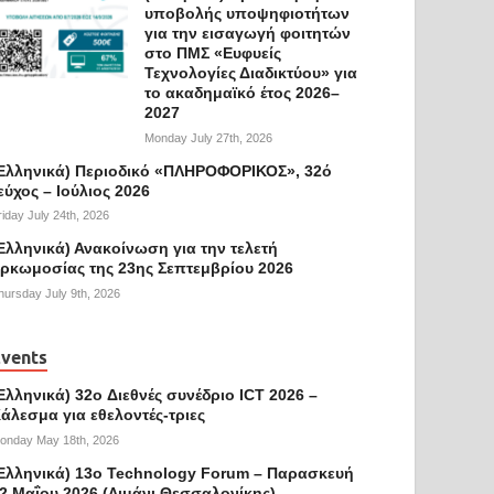
υποβολής υποψηφιοτήτων
για την εισαγωγή φοιτητών
στο ΠΜΣ «Ευφυείς
Τεχνολογίες Διαδικτύου» για
το ακαδημαϊκό έτος 2026–
2027
Monday July 27th, 2026
Ελληνικά) Περιοδικό «ΠΛΗΡΟΦΟΡΙΚΟΣ», 32ό
εύχος – Ιούλιος 2026
riday July 24th, 2026
Ελληνικά) Ανακοίνωση για την τελετή
ρκωμοσίας της 23ης Σεπτεμβρίου 2026
hursday July 9th, 2026
vents
Ελληνικά) 32o Διεθνές συνέδριο ICT 2026 –
άλεσμα για εθελοντές-τριες
onday May 18th, 2026
Ελληνικά) 13ο Technology Forum – Παρασκευή
2 Μαΐου 2026 (Λιμάνι Θεσσαλονίκης)