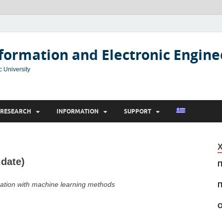
formation and Electronic Engine
c University
RESEARCH
INFORMATION
SUPPORT
Χ
date)
Π
fication with machine learning methods
Π
Ο