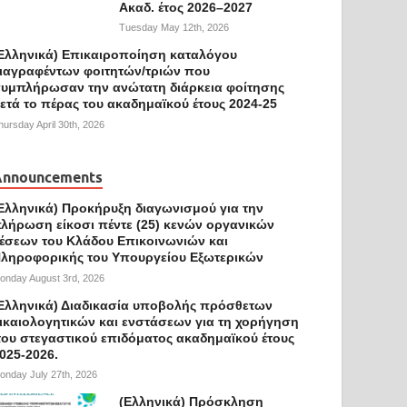
Ακαδ. έτος 2026–2027
Tuesday May 12th, 2026
Ελληνικά) Επικαιροποίηση καταλόγου
ιαγραφέντων φοιτητών/τριών που
υμπλήρωσαν την ανώτατη διάρκεια φοίτησης
ετά το πέρας του ακαδημαϊκού έτους 2024-25
hursday April 30th, 2026
Announcements
Ελληνικά) Προκήρυξη διαγωνισμού για την
λήρωση είκοσι πέντε (25) κενών οργανικών
έσεων του Κλάδου Επικοινωνιών και
ληροφορικής του Υπουργείου Εξωτερικών
onday August 3rd, 2026
Ελληνικά) Διαδικασία υποβολής πρόσθετων
ικαιολογητικών και ενστάσεων για τη χορήγηση
ου στεγαστικού επιδόματος ακαδημαϊκού έτους
025-2026.
onday July 27th, 2026
(Ελληνικά) Πρόσκληση