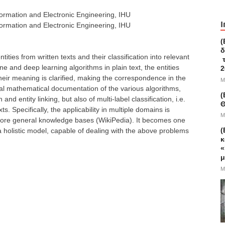
formation and Electronic Engineering, IHU
I
formation and Electronic Engineering, IHU
(
δ
tities from written texts and their classification into relevant
τ
and deep learning algorithms in plain text, the entities
2
their meaning is clarified, making the correspondence in the
M
cal mathematical documentation of the various algorithms,
(
nd entity linking, but also of multi-label classification, i.e.
Θ
ts. Specifically, the applicability in multiple domains is
M
 more general knowledge bases (WikiPedia). It becomes one
(
a holistic model, capable of dealing with the above problems
κ
«
μ
M