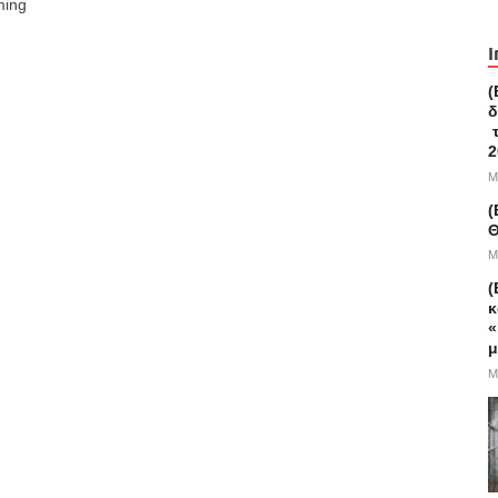
ming
I
(
δ
τ
2
M
(
Θ
M
(
κ
«
μ
M