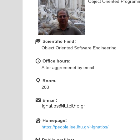
Object Oriented Program
Scientific Field:
Object Oriented Software Engineering
Office hours:
After aggremenet by email
Room:
203
E-mail:
Homepage:
https://people.iee.ihu.gr/~ignatios/
Public profiles: