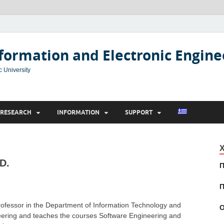
formation and Electronic Engine
c University
RESEARCH
INFORMATION
SUPPORT
Χ
.D.
Π
Π
Professor in the Department of Information Technology and
Ο
eering and teaches the courses Software Engineering and