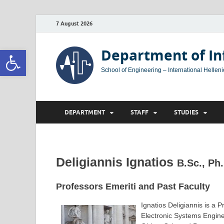
7 August 2026
Open toolbar
Department of In
School of Engineering – International Helleni
DEPARTMENT
STAFF
STUDIES
Deligiannis Ignatios
B.Sc., Ph
Professors Emeriti and Past Faculty
Ignatios Deligiannis is a 
Electronic Systems Engin