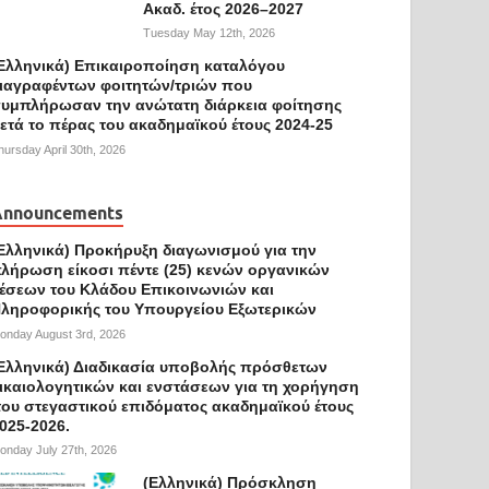
Ακαδ. έτος 2026–2027
Tuesday May 12th, 2026
Ελληνικά) Επικαιροποίηση καταλόγου
ιαγραφέντων φοιτητών/τριών που
υμπλήρωσαν την ανώτατη διάρκεια φοίτησης
ετά το πέρας του ακαδημαϊκού έτους 2024-25
hursday April 30th, 2026
Announcements
Ελληνικά) Προκήρυξη διαγωνισμού για την
λήρωση είκοσι πέντε (25) κενών οργανικών
έσεων του Κλάδου Επικοινωνιών και
ληροφορικής του Υπουργείου Εξωτερικών
onday August 3rd, 2026
Ελληνικά) Διαδικασία υποβολής πρόσθετων
ικαιολογητικών και ενστάσεων για τη χορήγηση
ου στεγαστικού επιδόματος ακαδημαϊκού έτους
025-2026.
onday July 27th, 2026
(Ελληνικά) Πρόσκληση