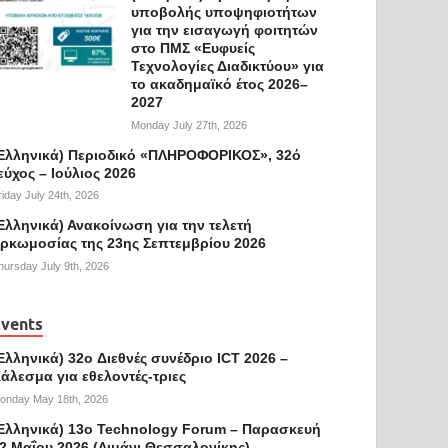
υποβολής υποψηφιοτήτων
για την εισαγωγή φοιτητών
στο ΠΜΣ «Ευφυείς
Τεχνολογίες Διαδικτύου» για
το ακαδημαϊκό έτος 2026–
2027
Monday July 27th, 2026
Ελληνικά) Περιοδικό «ΠΛΗΡΟΦΟΡΙΚΟΣ», 32ό
εύχος – Ιούλιος 2026
riday July 24th, 2026
Ελληνικά) Ανακοίνωση για την τελετή
ρκωμοσίας της 23ης Σεπτεμβρίου 2026
hursday July 9th, 2026
vents
Ελληνικά) 32o Διεθνές συνέδριο ICT 2026 –
άλεσμα για εθελοντές-τριες
onday May 18th, 2026
Ελληνικά) 13ο Technology Forum – Παρασκευή
2 Μαΐου 2026 (Λιμάνι Θεσσαλονίκης)