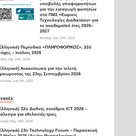
υποβολής υποψηφιοτήτων
για την εισαγωγή φοιτητών
στο ΠΜΣ «Ευφυείς
Τεχνολογίες Διαδικτύου» για
το ακαδημαϊκό έτος 2026–
2027
Monday July 27th, 2026
Ελληνικά) Περιοδικό «ΠΛΗΡΟΦΟΡΙΚΟΣ», 32ό
εύχος – Ιούλιος 2026
riday July 24th, 2026
Ελληνικά) Ανακοίνωση για την τελετή
ρκωμοσίας της 23ης Σεπτεμβρίου 2026
hursday July 9th, 2026
vents
Ελληνικά) 32o Διεθνές συνέδριο ICT 2026 –
άλεσμα για εθελοντές-τριες
onday May 18th, 2026
Ελληνικά) 13ο Technology Forum – Παρασκευή
2 Μαΐου 2026 (Λιμάνι Θεσσαλονίκης)