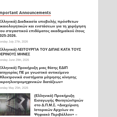
mportant Announcements
Ελληνικά) Διαδικασία υποβολής πρόσθετων
ικαιολογητικών και ενστάσεων για τη χορήγηση
ου στεγαστικού επιδόματος ακαδημαϊκού έτους
025-2026.
onday July 27th, 2026
Ελληνικά) ΛΕΙΤΟΥΡΓΙΑ ΤΟΥ ΔΙΠΑΕ ΚΑΤΑ ΤΟΥΣ
ΕΡΙΝΟΥΣ ΜΗΝΕΣ
onday June 29th, 2026
Ελληνικά) Προκήρυξη μιας θέσης ΕΔΙΠ
ατηγορίας ΠΕ με γνωστικό αντικείμενο
Ηλεκτρονικά συστήματα μέτρησης κίνησης
ικροηλεκτρομηχανικών διατάξεων»
onday May 25th, 2026
(Ελληνικά) Προκήρυξη
Εισαγωγής Φοιτητών/τριών
στο Δ.Π.Μ.Σ. «Διαχείριση
Ιστορικών Αρχείων σε
Ψηφιακό Περιβάλλον» –