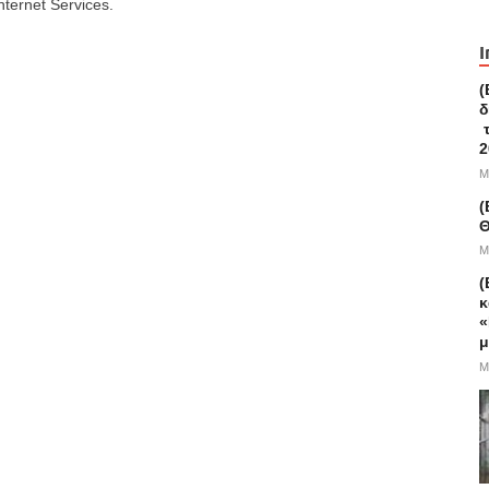
ternet Services.
I
(
δ
τ
2
M
(
Θ
M
(
κ
«
μ
M