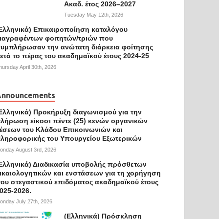
Ακαδ. έτος 2026–2027
Tuesday May 12th, 2026
Ελληνικά) Επικαιροποίηση καταλόγου
ιαγραφέντων φοιτητών/τριών που
υμπλήρωσαν την ανώτατη διάρκεια φοίτησης
ετά το πέρας του ακαδημαϊκού έτους 2024-25
hursday April 30th, 2026
Announcements
Ελληνικά) Προκήρυξη διαγωνισμού για την
λήρωση είκοσι πέντε (25) κενών οργανικών
έσεων του Κλάδου Επικοινωνιών και
ληροφορικής του Υπουργείου Εξωτερικών
onday August 3rd, 2026
Ελληνικά) Διαδικασία υποβολής πρόσθετων
ικαιολογητικών και ενστάσεων για τη χορήγηση
ου στεγαστικού επιδόματος ακαδημαϊκού έτους
025-2026.
onday July 27th, 2026
(Ελληνικά) Πρόσκληση