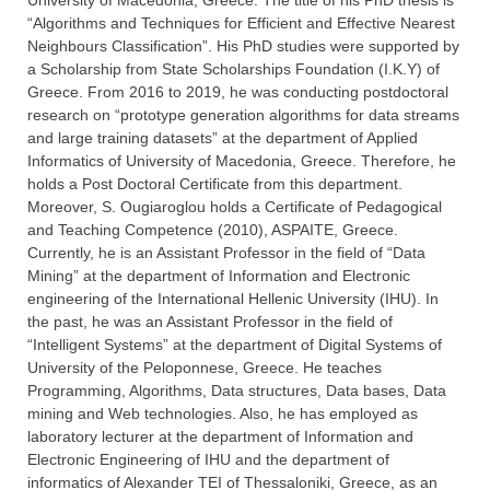
University of Macedonia, Greece. The title of his PhD thesis is
“Algorithms and Techniques for Efficient and Effective Nearest
Neighbours Classification”. His PhD studies were supported by
a Scholarship from State Scholarships Foundation (I.K.Y) of
Greece. From 2016 to 2019, he was conducting postdoctoral
research on “prototype generation algorithms for data streams
and large training datasets” at the department of Applied
Informatics of University of Macedonia, Greece. Therefore, he
holds a Post Doctoral Certificate from this department.
Moreover, S. Ougiaroglou holds a Certificate of Pedagogical
and Teaching Competence (2010), ASPAITE, Greece.
Currently, he is an Assistant Professor in the field of “Data
Mining” at the department of Information and Electronic
engineering of the International Hellenic University (IHU). In
the past, he was an Assistant Professor in the field of
“Intelligent Systems” at the department of Digital Systems of
University of the Peloponnese, Greece. He teaches
Programming, Algorithms, Data structures, Data bases, Data
mining and Web technologies. Also, he has employed as
laboratory lecturer at the department of Information and
Electronic Engineering of IHU and the department of
informatics of Alexander TEI of Thessaloniki, Greece, as an