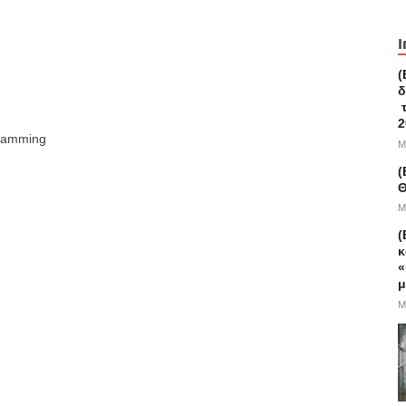
I
(
δ
τ
2
gramming
M
(
Θ
M
(
κ
«
μ
M