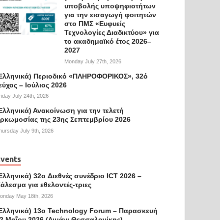
υποβολής υποψηφιοτήτων
για την εισαγωγή φοιτητών
στο ΠΜΣ «Ευφυείς
Τεχνολογίες Διαδικτύου» για
το ακαδημαϊκό έτος 2026–
2027
Monday July 27th, 2026
Ελληνικά) Περιοδικό «ΠΛΗΡΟΦΟΡΙΚΟΣ», 32ό
εύχος – Ιούλιος 2026
riday July 24th, 2026
Ελληνικά) Ανακοίνωση για την τελετή
ρκωμοσίας της 23ης Σεπτεμβρίου 2026
hursday July 9th, 2026
vents
Ελληνικά) 32o Διεθνές συνέδριο ICT 2026 –
άλεσμα για εθελοντές-τριες
onday May 18th, 2026
Ελληνικά) 13ο Technology Forum – Παρασκευή
2 Μαΐου 2026 (Λιμάνι Θεσσαλονίκης)