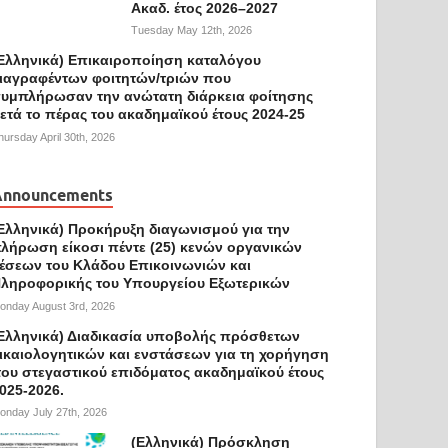
Ακαδ. έτος 2026–2027
Tuesday May 12th, 2026
Ελληνικά) Επικαιροποίηση καταλόγου
ιαγραφέντων φοιτητών/τριών που
υμπλήρωσαν την ανώτατη διάρκεια φοίτησης
ετά το πέρας του ακαδημαϊκού έτους 2024-25
hursday April 30th, 2026
Announcements
Ελληνικά) Προκήρυξη διαγωνισμού για την
λήρωση είκοσι πέντε (25) κενών οργανικών
έσεων του Κλάδου Επικοινωνιών και
ληροφορικής του Υπουργείου Εξωτερικών
onday August 3rd, 2026
Ελληνικά) Διαδικασία υποβολής πρόσθετων
ικαιολογητικών και ενστάσεων για τη χορήγηση
ου στεγαστικού επιδόματος ακαδημαϊκού έτους
025-2026.
onday July 27th, 2026
(Ελληνικά) Πρόσκληση