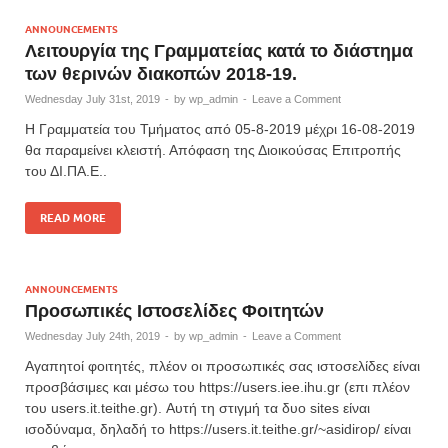
ANNOUNCEMENTS
Λειτουργία της Γραμματείας κατά το διάστημα
των θερινών διακοπών 2018-19.
Wednesday July 31st, 2019
-
by
wp_admin
-
Leave a Comment
Η Γραμματεία του Τμήματος από 05-8-2019 μέχρι 16-08-2019
θα παραμείνει κλειστή. Απόφαση της Διοικούσας Επιτροπής
του ΔΙ.ΠΑ.Ε..
READ MORE
ANNOUNCEMENTS
Προσωπικές Ιστοσελίδες Φοιτητών
Wednesday July 24th, 2019
-
by
wp_admin
-
Leave a Comment
Αγαπητοί φοιτητές, πλέον οι προσωπικές σας ιστοσελίδες είναι
προσβάσιμες και μέσω του https://users.iee.ihu.gr (επι πλέον
του users.it.teithe.gr). Αυτή τη στιγμή τα δυο sites είναι
ισοδύναμα, δηλαδή το https://users.it.teithe.gr/~asidirop/ είναι