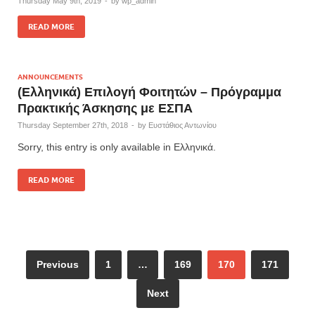
Thursday May 9th, 2019
-
by
wp_admin
READ MORE
ANNOUNCEMENTS
(Ελληνικά) Επιλογή Φοιτητών – Πρόγραμμα
Πρακτικής Άσκησης με ΕΣΠΑ
Thursday September 27th, 2018
-
by
Ευστάθιος Αντωνίου
Sorry, this entry is only available in Ελληνικά.
READ MORE
Previous
1
…
169
170
171
Next