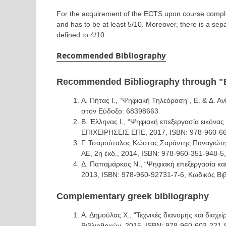
For the acquirement of the ECTS upon course completi
and has to be at least 5/10. Moreover, there is a separ
defined to 4/10.
Recommended Bibliography
Recommended Bibliography through 
Α. Πήτας Ι., “Ψηφιακή Τηλεόραση”, E. & Δ. 
στον Εύδοξο: 68398663
Β. Έλληνας Ι., “Ψηφιακή επεξεργασία εικό
ΕΠΙΧΕΙΡΗΣΕΙΣ ΕΠΕ, 2017, ISBN: 978-960-66
Γ. Τσαμούταλος Κώστας,Σαράντης Παναγιώτ
ΑΕ, 2η έκδ., 2014, ISBN: 978-960-351-948-5
Δ. Παπαμάρκος Ν., “Ψηφιακή επεξεργασία κ
2013, ISBN: 978-960-92731-7-6, Κωδικός Βι
Complementary greek bibliography
Α. Δημούλας Χ., “Τεχνικές διανομής και διαχε
Βιβλιοθηκών, 2015, ISBN: 978-960-603-221-9