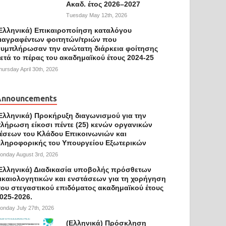
Ακαδ. έτος 2026–2027
Tuesday May 12th, 2026
Ελληνικά) Επικαιροποίηση καταλόγου
ιαγραφέντων φοιτητών/τριών που
υμπλήρωσαν την ανώτατη διάρκεια φοίτησης
ετά το πέρας του ακαδημαϊκού έτους 2024-25
hursday April 30th, 2026
Announcements
Ελληνικά) Προκήρυξη διαγωνισμού για την
λήρωση είκοσι πέντε (25) κενών οργανικών
έσεων του Κλάδου Επικοινωνιών και
ληροφορικής του Υπουργείου Εξωτερικών
onday August 3rd, 2026
Ελληνικά) Διαδικασία υποβολής πρόσθετων
ικαιολογητικών και ενστάσεων για τη χορήγηση
ου στεγαστικού επιδόματος ακαδημαϊκού έτους
025-2026.
onday July 27th, 2026
(Ελληνικά) Πρόσκληση