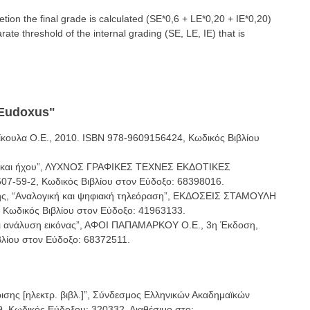
on the final grade is calculated (SE*0,6 + LΕ*0,20 + IΕ*0,20)
ate threshold of the internal grading (SE, LE, IE) that is
"Eudoxus"
Ανίκουλα Ο.Ε., 2010. ISBN 978-9609156424, Κωδικός Βιβλίου
νας και ήχου”, ΛΥΧΝΟΣ ΓΡΑΦΙΚΕΣ ΤΕΧΝΕΣ ΕΚΔΟΤΙΚΕΣ
07-59-2, Κωδικός Βιβλίου στον Εύδοξο: 68398016.
ης, “Αναλογική και ψηφιακή τηλεόραση”, ΕΚΔΟΣΕΙΣ ΣΤΑΜΟΥΛΗ
, Κωδικός Βιβλίου στον Εύδοξο: 41963133.
αι ανάλυση εικόνας”, ΑΦΟΙ ΠΑΠΑΜΑΡΚΟΥ Ο.Ε., 3η Έκδοση,
βλίου στον Εύδοξο: 68372511.
ίρισης [ηλεκτρ. βιβλ.]”, Σύνδεσμος Ελληνικών Ακαδημαϊκών
, Κωδικός Εύδοξου: 320332, Διαθέσιμο στο: