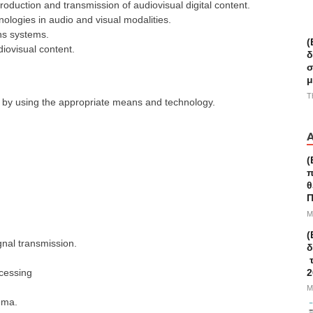
oduction and transmission of audiovisual digital content.
ologies in audio and visual modalities.
s systems.
(
diovisual content.
δ
σ
μ
T
n by using the appropriate means and technology.
(
π
θ
Π
M
(
gnal transmission.
δ
τ
2
cessing
M
ema.