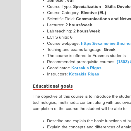
Semester:
6th
Course Type:
Specialization - Skills Deve
Course Category:
Elective (EL)
Scientific Field:
Communications and Netwo
Lectures:
2 hours/week
Lab teaching:
2 hours/week
ECTS units:
6
Course webpage:
https://exams-iee.the.ih
Teching and exams language:
Greek
The course is offered to Erasmus students
Recommended prerequisite courses:
(1303)
Coordinator:
Kotsakis Rigas
Instructors:
Kotsakis Rigas
Educational goals
The objective of this course is to introduce the stude
technologies, multimedia content along with audiovis
completion of the course the student will be able to:
Describe and explain the basic functions of 
Explain the concepts and differences of analog