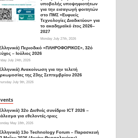
υποβολής υποψηφιοτήτων
για την εισαγωγή φοιτητών
στο ΠΜΣ «Ευφυείς
Τεχνολογίες Διαδικτύου» για
το ακαδημαϊκό έτος 2026–
2027
Monday July 27th, 2026
Ελληνικά) Περιοδικό «ΠΛΗΡΟΦΟΡΙΚΟΣ», 32ό
εύχος – Ιούλιος 2026
riday July 24th, 2026
Ελληνικά) Ανακοίνωση για την τελετή
ρκωμοσίας της 23ης Σεπτεμβρίου 2026
hursday July 9th, 2026
vents
Ελληνικά) 32o Διεθνές συνέδριο ICT 2026 –
άλεσμα για εθελοντές-τριες
onday May 18th, 2026
Ελληνικά) 13ο Technology Forum – Παρασκευή
2 Μαΐου 2026 (Λιμάνι Θεσσαλονίκης)