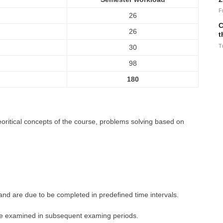
F
26
C
26
t
T
30
98
180
oritical concepts of the course, problems solving based on
 and are due to be completed in predefined time intervals.
n be examined in subsequent examing periods.