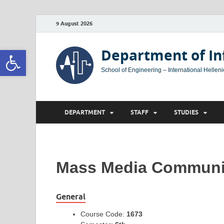
9 August 2026
Open toolbar
Department of In
School of Engineering – International Helleni
DEPARTMENT
STAFF
STUDIES
Mass Media Communi
General
Course Code:
1673