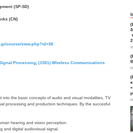
lopment (SP-SD)
I
rks (CN)
(
δ
τ
2
u.gr/course/view.php?id=38
M
(
Θ
 Signal Processing
,
(1501) Wireless Communications
M
(
κ
«
μ
nt into the basic concepts of audio and visual modalities, TV
M
ual processing and production techniques. By the succesful
human hearing and vision perception.
 and digital audiovisual signal.