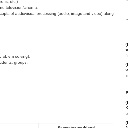
ions, etc.)
and television/cinema.
cepts of audiovisual processing (audio, image and video) along
(
τ
problem solving).
F
tudents; groups.
(
ο
T
E
(
Κ
M
(
2
Semester workload