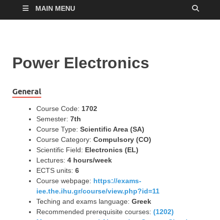
MAIN MENU
Power Electronics
General
Course Code:
1702
Semester:
7th
Course Type:
Scientific Area (SA)
Course Category:
Compulsory (CO)
Scientific Field:
Electronics (EL)
Lectures:
4 hours/week
ECTS units:
6
Course webpage:
https://exams-
iee.the.ihu.gr/course/view.php?id=11
Teching and exams language:
Greek
Recommended prerequisite courses:
(1202)