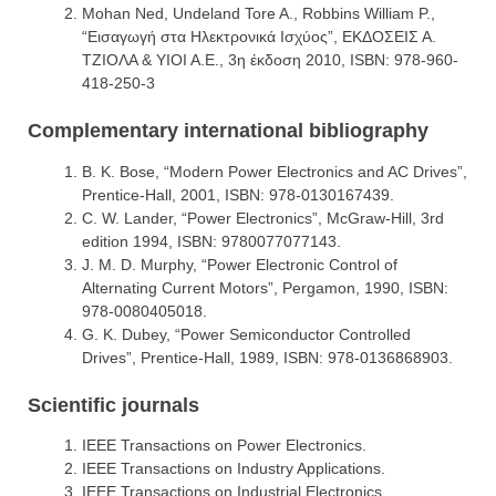
Mohan Ned, Undeland Tore A., Robbins William P.,
“Εισαγωγή στα Ηλεκτρονικά Ισχύος”, ΕΚΔΟΣΕΙΣ Α.
ΤΖΙΟΛΑ & ΥΙΟΙ Α.Ε., 3η έκδοση 2010, ISBN: 978-960-
418-250-3
Complementary international bibliography
B. K. Bose, “Modern Power Electronics and AC Drives”,
Prentice-Hall, 2001, ISBN: 978-0130167439.
C. W. Lander, “Power Electronics”, McGraw-Hill, 3rd
edition 1994, ISBN: 9780077077143.
J. M. D. Murphy, “Power Electronic Control of
Alternating Current Motors”, Pergamon, 1990, ISBN:
978-0080405018.
G. K. Dubey, “Power Semiconductor Controlled
Drives”, Prentice-Hall, 1989, ISBN: 978-0136868903.
Scientific journals
IEEE Transactions on Power Electronics.
IEEE Transactions on Industry Applications.
IEEE Transactions on Industrial Electronics.