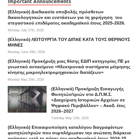
Important Announcements
(Ελληνικά) Διαδικασία υποβολής πρόσθετων
δικαιολογητικών και ενστάσεων για τη χορήγηση του
στεγαστικού επιδόματος ακαδημαϊκού έτους 2025-2026.
Monday July 27th, 2026
(Ελληνικά) ΛΕΙΤΟΥΡΓΙΑ ΤΟΥ ΔΙΠΑΕ ΚΑΤΑ ΤΟΥΣ ΘΕΡΙΝΟΥΣ
ΜΗΝΕΣ
Monday June 29th, 2026
(Ελληνικά) Προκήρυξη μιας θέσης ΕΔΙΠ κατηγορίας ΠΕ με
γνωστικό αντικείμενο «Ηλεκτρονικά συστήματα μέτρησης
κίνησης μικροηλεκτρομηχανικών διατάξεων»
Monday May 25th, 2026
(Ελληνικά) Προκήρυξη Εισαγωγής
Φοιτητών/τριών στο Δ.Π.Μ.Σ.
«Διαχείριση Ιστορικών Αρχείων σε
Ψηφιακό Περιβάλλον» – Ακαδ. έτος
2026–2027
Tuesday May 12th, 2026
(Ελληνικά) Επικαιροποίηση καταλόγου διαγραφέντων
φοιτητών/τριών που συμπλήρωσαν την ανώτατη διάρκεια
φοίτησης μετά το πέρας του ακαδημαϊκού έτους 2024-25